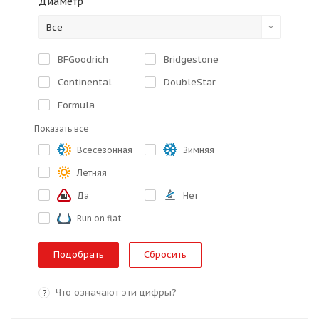
Диаметр
Все
BFGoodrich
Bridgestone
Continental
DoubleStar
Formula
Показать все
Всесезонная
Зимняя
Летняя
Да
Нет
Run on flat
Сбросить
Что означают эти цифры?
?