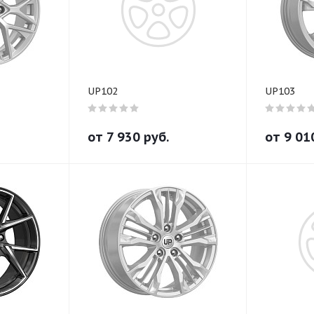
UP102
UP103
от
7 930
руб.
от
9 01