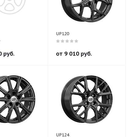
UP120
0
руб.
от
9 010
руб.
UP124