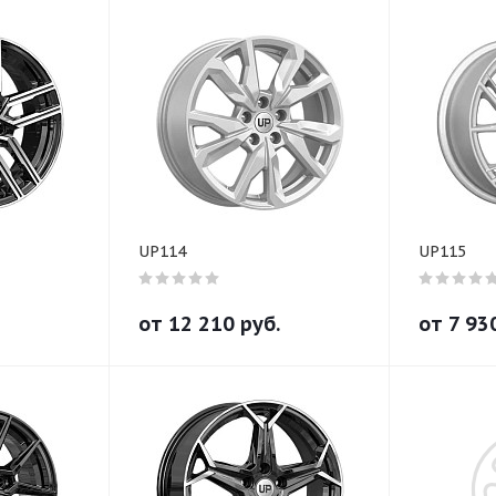
UP114
UP115
от
12 210
руб.
от
7 93