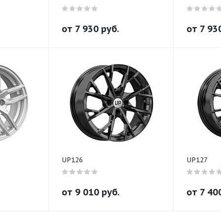
от
7 930
руб.
от
7 93
UP126
UP127
от
9 010
руб.
от
7 40