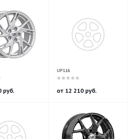
UP116
0
руб.
от
12 210
руб.