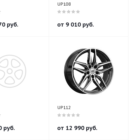
UP108
70
руб.
от
9 010
руб.
UP112
0
руб.
от
12 990
руб.