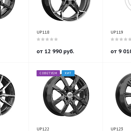
UP118
UP119
от
12 990
руб.
от
9 01
СОВЕТУЕМ
ХИТ
UP122
UP123