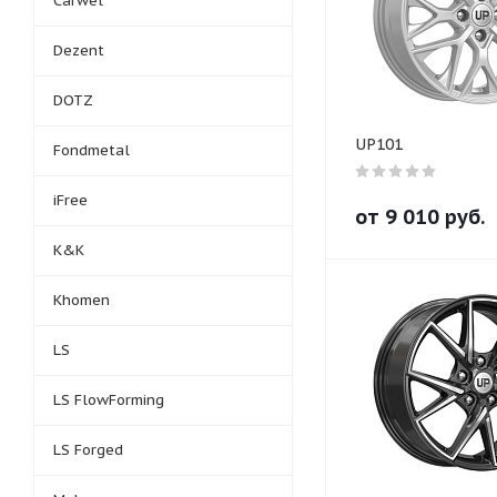
Carwel
Dezent
DOTZ
UP101
Fondmetal
iFree
от
9 010
руб.
K&K
Khomen
LS
LS FlowForming
LS Forged