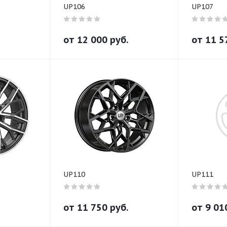
UP106
UP107
от
12 000
руб.
от
11 5
UP110
UP111
от
11 750
руб.
от
9 01