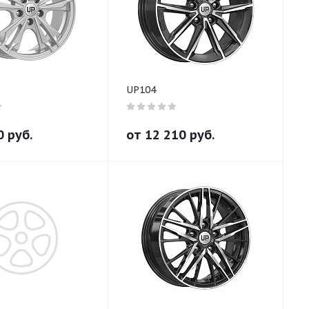
UP104
0
руб.
от
12 210
руб.