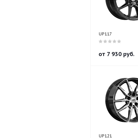
UP117
от
7 930
руб.
UP121