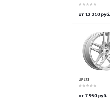
от
12 210
руб.
UP125
от
7 930
руб.