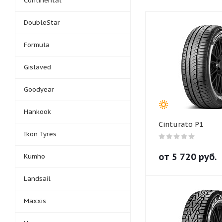
Continental
DoubleStar
Formula
Gislaved
Goodyear
Hankook
Cinturato P1
Ikon Tyres
от
5 720
руб.
Kumho
Landsail
Maxxis