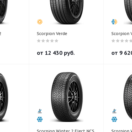
2
Scorpion Verde
Scorpion 
от
12 430
руб.
от
9 62
Scorpion Winter 2 Elect NCS
Scorpion 