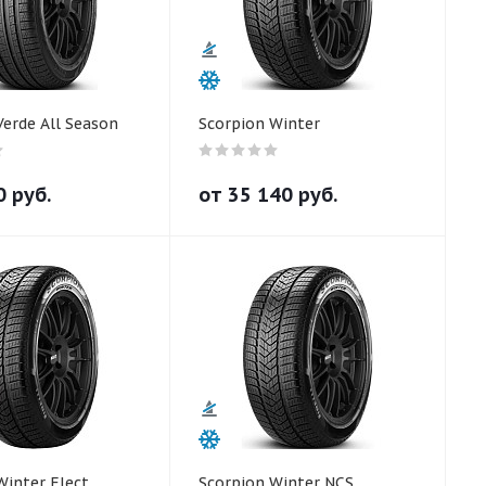
Verde All Season
Scorpion Winter
0
руб.
от
35 140
руб.
Winter Elect
Scorpion Winter NCS