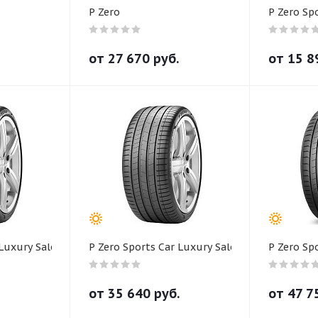
P Zero
P Zero Sp
от
27 670
руб.
от
15 8
 Luxury Saloon
P Zero Sports Car Luxury Saloon NCS
P Zero Sp
от
35 640
руб.
от
47 7