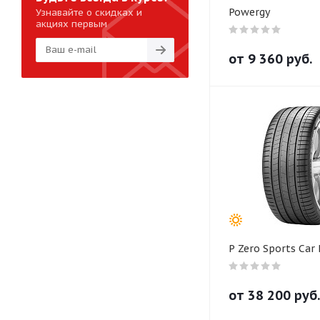
Powergy
Узнавайте о скидках и
акциях первым
от
9 360
руб.
P Zero Sports Car
от
38 200
руб.