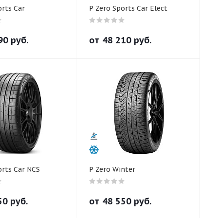
orts Car
P Zero Sports Car Elect
90
руб.
от
48 210
руб.
orts Car NCS
P Zero Winter
50
руб.
от
48 550
руб.