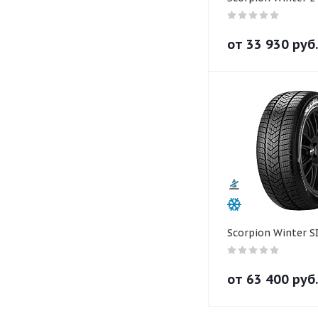
от
33 930
руб.
Scorpion Winter S
от
63 400
руб.