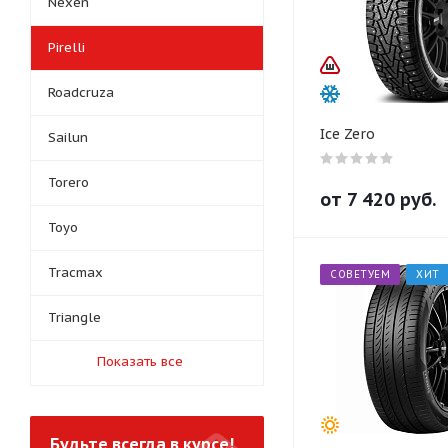
Nexen
Pirelli
Roadcruza
Ice Zero
Sailun
Torero
от
7 420
руб.
Toyo
Tracmax
СОВЕТУЕМ
ХИТ
Triangle
Показать все
Будьте всегда в курсе!