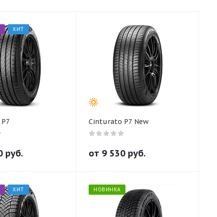
ХИТ
 P7
Cinturato P7 New
0
руб.
от
9 530
руб.
ХИТ
НОВИНКА