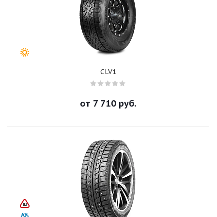
CLV1
от
7 710
руб.