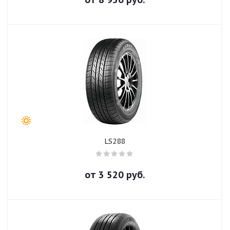
LS288
от
3 520
руб.