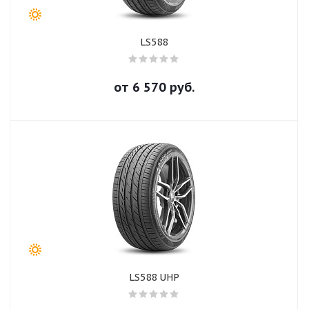
LS588
от
6 570
руб.
LS588 UHP