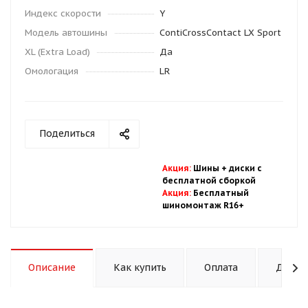
Индекс скорости
Y
Модель автошины
ContiCrossContact LX Sport
XL (Extra Load)
Да
Омологация
LR
Поделиться
Акция
:
Шины + диски с
бесплатной
сбор
кой
Акция
:
Бесплатный
шиномонтаж R16+
Описание
Как купить
Оплата
Доста