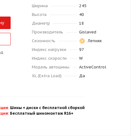
Ширина
245
Высота
40
ну
Диаметр
18
Производитель
Gislaved
Сезонность
Летняя
Индекс нагрузки
97
од
Индекс скорости
W
Модель автошины
ActiveControl
XL (Extra Load)
Да
кция
:
Шины + диски с бесплатной
сбор
кой
кция
:
Бесплатный шиномонтаж R16+