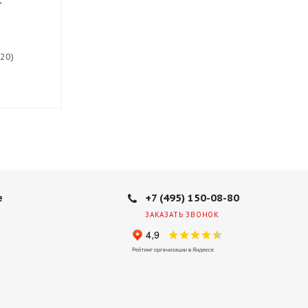
(20)
Есть в наличии (8)
Есть в нали
10 310
руб.
10 910
руб
+7 (495) 150-08-80
е
ЗАКАЗАТЬ ЗВОНОК