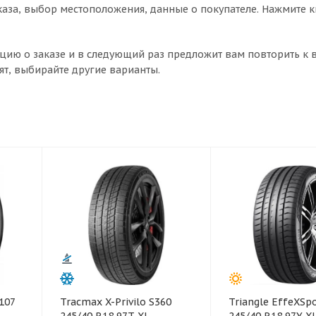
аза, выбор местоположения, данные о покупателе. Нажмите 
цию о заказе и в следующий раз предложит вам повторить к 
ят, выбирайте другие варианты.
107
Tracmax X-Privilo S360
Triangle EffeXSp
245/40 R18 97T XL
245/40 R18 97Y X