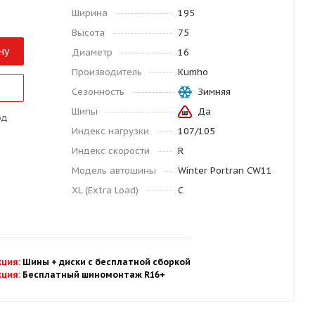
Ширина
195
Высота
75
ну
Диаметр
16
Производитель
Kumho
Сезонность
Зимняя
Шипы
Да
од
Индекс нагрузки
107/105
Индекс скорости
R
Модель автошины
Winter Portran CW11
XL (Extra Load)
C
кция
:
Шины + диски с бесплатной
сбор
кой
кция
:
Бесплатный шиномонтаж R16+