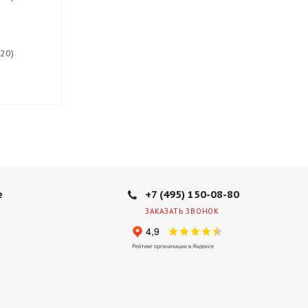
(20)
Есть в наличии (20)
Есть в нали
9 530
руб.
9 620
руб.
+7 (495) 150-08-80
е
ЗАКАЗАТЬ ЗВОНОК