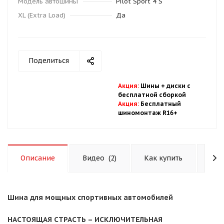
Модель автошины
Pilot Sport 4 S
XL (Extra Load)
Да
Поделиться
Акция
:
Шины + диски с
бесплатной
сбор
кой
Акция
:
Бесплатный
шиномонтаж R16+
Описание
Видео
(2)
Как купить
Опл
Шина для мощных спортивных автомобилей
НАСТОЯЩАЯ СТРАСТЬ – ИСКЛЮЧИТЕЛЬНАЯ