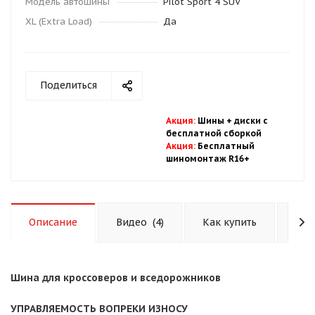
Модель автошины
Pilot Sport 4 SUV
XL (Extra Load)
Да
Поделиться
Акция
:
Шины + диски с
бесплатной
сбор
кой
Акция
:
Бесплатный
шиномонтаж R16+
Описание
Видео
(4)
Как купить
Опл
Шина для кроссоверов и вседорожников
УПРАВЛЯЕМОСТЬ ВОПРЕКИ ИЗНОСУ