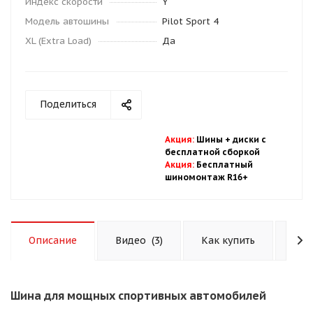
Индекс скорости
Y
Модель автошины
Pilot Sport 4
XL (Extra Load)
Да
Поделиться
Акция
:
Шины + диски с
бесплатной
сбор
кой
Акция
:
Бесплатный
шиномонтаж R16+
Описание
Видео
(3)
Как купить
Опл
Шина для мощных спортивных автомобилей