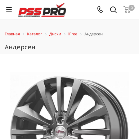
0
Главная
Каталог
Диски
iFree
Андерсен
Андерсен