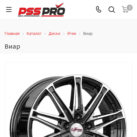
0
Главная
Каталог
Диски
iFree
Виар
Виар