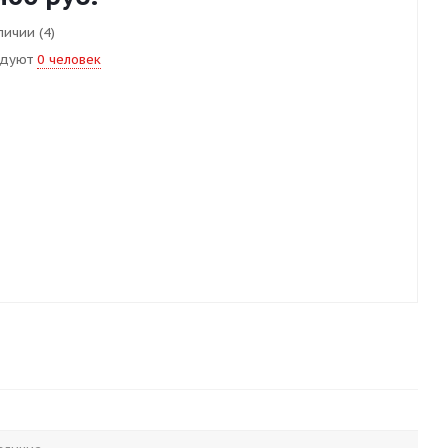
личии (4)
ндуют
0 человек