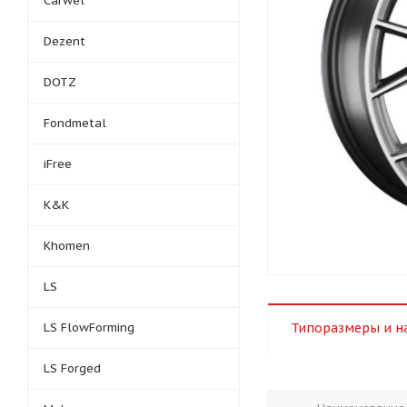
Carwel
Dezent
DOTZ
Fondmetal
iFree
K&K
Khomen
LS
LS FlowForming
Типоразмеры и н
LS Forged