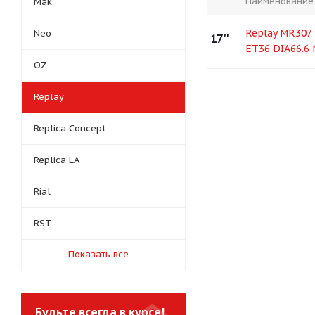
Наименование
Mak
Replay MR307 
Neo
17''
ET36 DIA66.6
OZ
Replay
Replica Concept
Replica LA
Rial
RST
Показать все
Будьте всегда в курсе!