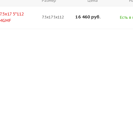
Размер
Цена
Н
7.5x17 5*112
16 460
руб.
7.5x17 5x112
Есть в
 MGMF