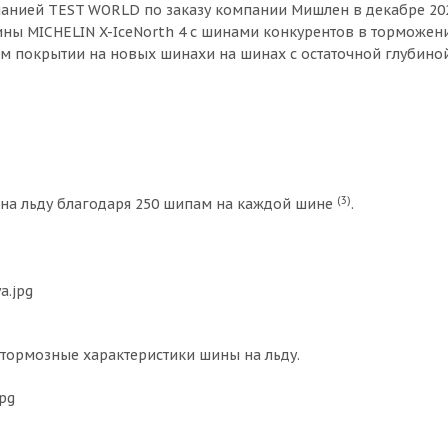
анией TEST WORLD по заказу компании Мишлен в декабре 202
ины MICHELIN X-IceNorth 4 с шинами конкурентов в торможени
дяном покрытии на новых шинахи на шинах с остаточной глубино
(3)
на льду благодаря 250 шипам на каждой шине
.
 тормозные характеристики шины на льду.