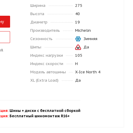
Ширина
275
Высота
40
ну
Диаметр
19
Производитель
Michelin
Сезонность
Зимняя
Шипы
Да
од
Индекс нагрузки
105
Индекс скорости
H
Модель автошины
X-Ice North 4
XL (Extra Load)
Да
кция
:
Шины + диски с бесплатной
сбор
кой
кция
:
Бесплатный шиномонтаж R16+