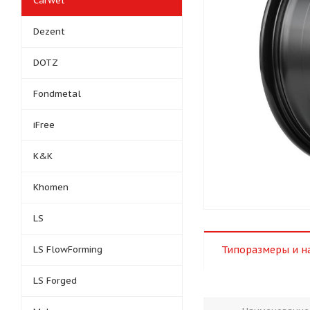
Carwel
Dezent
DOTZ
Fondmetal
iFree
K&K
Khomen
LS
LS FlowForming
Типоразмеры и н
LS Forged