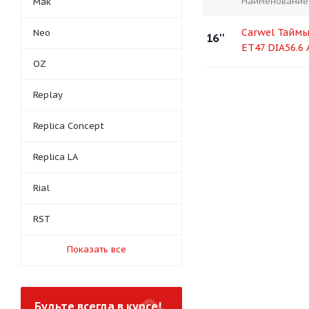
Наименование
Mak
Carwel Таймы
Neo
16''
ET47 DIA56.6
OZ
Replay
Replica Concept
Replica LA
Rial
RST
Показать все
Будьте всегда в курсе!