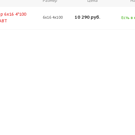
Размер
Цена
Н
р 6x16 4*100
10 290
руб.
6x16 4x100
Есть в 
 ABT