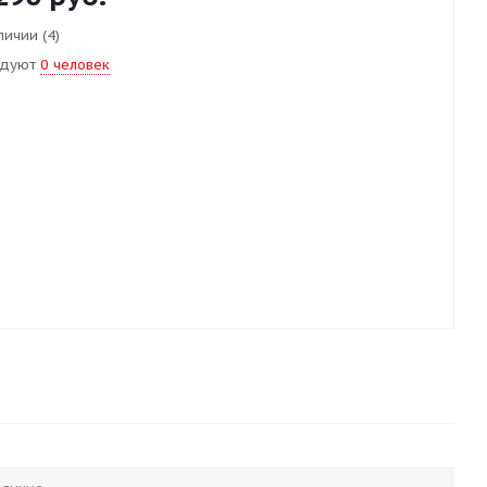
личии (4)
ндуют
0 человек