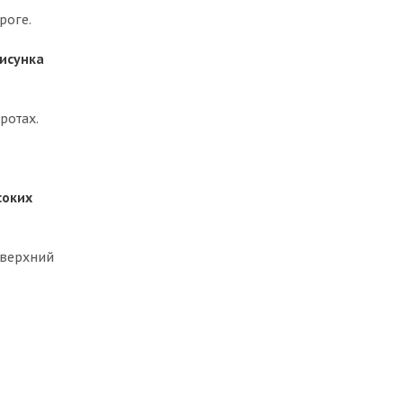
роге.
рисунка
ротах.
соких
 верхний