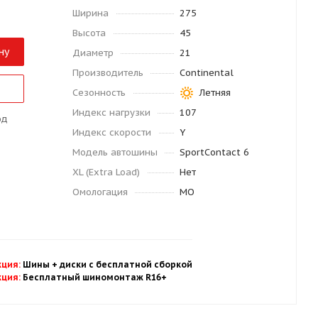
Ширина
275
Высота
45
ну
Диаметр
21
Производитель
Continental
Сезонность
Летняя
Индекс нагрузки
107
од
Индекс скорости
Y
Модель автошины
SportContact 6
XL (Extra Load)
Нет
Омологация
MO
кция
:
Шины + диски с бесплатной
сбор
кой
кция
:
Бесплатный шиномонтаж R16+