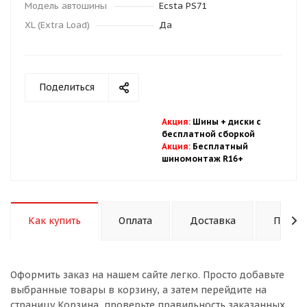
Модель автошины
Ecsta PS71
XL (Extra Load)
Да
Поделиться
Акция
:
Шины + диски с
бесплатной
сбор
кой
Акция
:
Бесплатный
шиномонтаж R16+
Как купить
Оплата
Доставка
Подход
Оформить заказ на нашем сайте легко. Просто добавьте
выбранные товары в корзину, а затем перейдите на
страницу Корзина, проверьте правильность заказанных