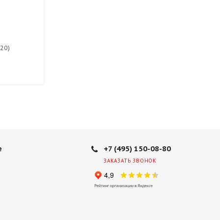
(20)
Есть в наличии (20)
Есть в нали
19 480
руб.
20 630
руб
+7 (495) 150-08-80
е
ЗАКАЗАТЬ ЗВОНОК