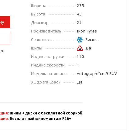
Ширина
275
Высота
45
ну
Диаметр
21
Производитель
Ikon Tyres
Сезонность
Зимняя
Шипы
Да
од
Индекс нагрузки
110
Индекс скорости
T
Модель автошины
Autograph Ice 9 SUV
XL (Extra Load)
Да
кция
:
Шины + диски с бесплатной
сбор
кой
кция
:
Бесплатный шиномонтаж R16+