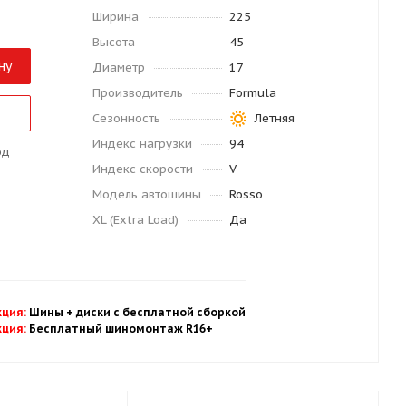
Ширина
225
Высота
45
ну
Диаметр
17
Производитель
Formula
Сезонность
Летняя
Индекс нагрузки
94
од
Индекс скорости
V
Модель автошины
Rosso
XL (Extra Load)
Да
кция
:
Шины + диски с бесплатной
сбор
кой
кция
:
Бесплатный шиномонтаж R16+