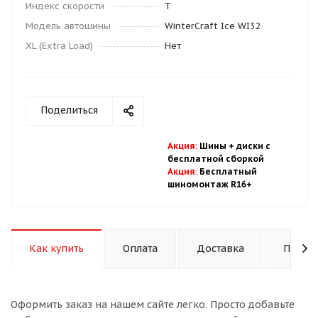
Индекс скорости
T
Модель автошины
WinterCraft Ice WI32
XL (Extra Load)
Нет
Поделиться
Акция
:
Шины + диски с
бесплатной
сбор
кой
Акция
:
Бесплатный
шиномонтаж R16+
Как купить
Оплата
Доставка
Подход
Оформить заказ на нашем сайте легко. Просто добавьте