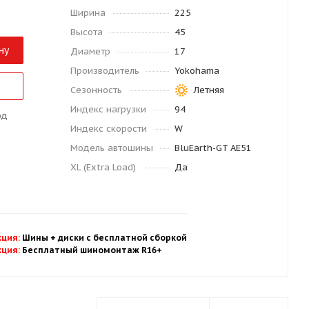
Ширина
225
Высота
45
ну
Диаметр
17
Производитель
Yokohama
Сезонность
Летняя
Индекс нагрузки
94
од
Индекс скорости
W
Модель автошины
BluEarth-GT AE51
XL (Extra Load)
Да
кция
:
Шины + диски с бесплатной
сбор
кой
кция
:
Бесплатный шиномонтаж R16+